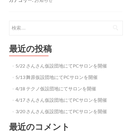
about
パ
ソ
コ
検索:
ン
講
座
開
最近の投稿
催
と
ボ
5/22 さんさん仮設団地にてPCサロンを開催
ラ
ン
5/13 舞原仮設団地にてPCサロンを開催
テ
ィ
4/18 テクノ仮設団地にてサロンを開催
ア
の
4/17 さんさん仮設団地にてPCサロンを開催
募
集
3/20 さんさん仮設団地にてPCサロンを開催
の
お
最近のコメント
知