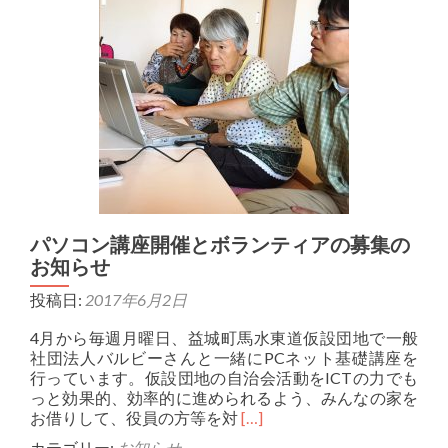
完
成！
パソコン講座開催とボランティアの募集の
お知らせ
投稿日:
2017年6月2日
4月から毎週月曜日、益城町馬水東道仮設団地で一般
社団法人バルビーさんと一緒にPCネット基礎講座を
行っています。仮設団地の自治会活動をICTの力でも
っと効果的、効率的に進められるよう、みんなの家を
Read
お借りして、役員の方等を対
[…]
more
カテゴリー:
お知らせ