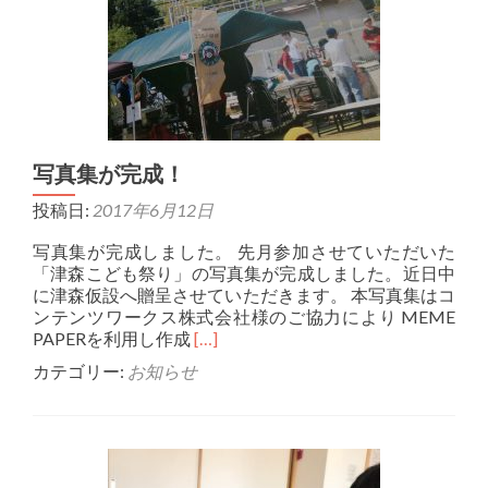
写真集が完成！
投稿日:
2017年6月12日
写真集が完成しました。 先月参加させていただいた
「津森こども祭り」の写真集が完成しました。近日中
に津森仮設へ贈呈させていただきます。 本写真集はコ
ンテンツワークス株式会社様のご協力により MEME
Read
PAPERを利用し作成
[…]
more
カテゴリー:
お知らせ
about
写
真
集
が