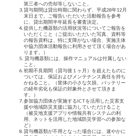
第三者への売却等しないこと。
貸与期間は貸出時期に関わらず、平成28年12月
末日まで。ご報告いただいた活動報告を参考
に、貸出期間半年延長を審査決定。
提供した機器類の活用状況等についてご報告を
いただくこと（ご提出いただいた写真、資料等
の報告資料は、特に支障がない場合、実施主体
や協力団体活動報告に利用させて頂く場合があ
ります。）
貸与機器類には、操作マニュアルは付属しない
こと。
初期不良期間（貸与後１ヶ月）を超えたものに
ついては、保証およびメンテナンス責任を持ち
かねること。（筐体の小さな欠損、バッテリー
の経年劣化も保証の対象外とさせて頂きま
す。）
参加協力団体が実施するICTを活用した災害支
援や地域防災支援に協力していただけること
（被災地支援アプリや情報共有システムの利
用、ネットを活用した地域防災学習への参加な
ど）
貸与機器類が不用となった場合には、速やかに