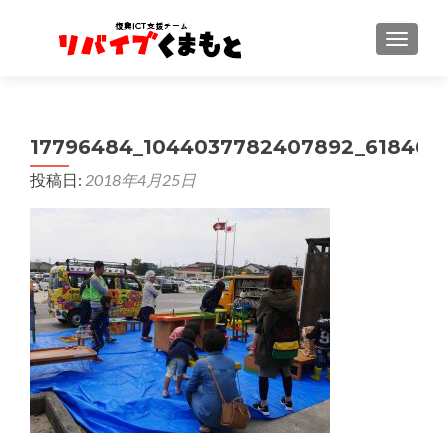
ナビゲ
17796484_1044037782407892_6184606
投稿日:
2018年4月25日