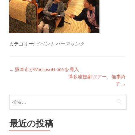
カテゴリー:
イベント
パーマリンク
投稿ナビゲーション
←
熊本市がMicrosoft 365を導入
博多座観劇ツアー、無事終
了
→
検索:
最近の投稿