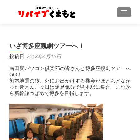
ナビゲ
いざ博多座観劇ツアーへ！
投稿日:
2018年4月13日
南田尻パソコン倶楽部の皆さんと博多座観劇ツアーへ
GO！
熊本地震の後、外にお出かけする機会がほとんどなか
った皆さん、今日は遠足気分で熊本駅に集合。これか
ら新幹線つばめで博多を目指します。