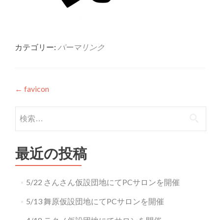
カテゴリー:
パーマリンク
投稿ナビゲーション
←
favicon
検索:
最近の投稿
5/22 さんさん仮設団地にてPCサロンを開催
5/13 舞原仮設団地にてPCサロンを開催