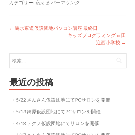
カテゴリー:
伝える
パーマリンク
投稿ナビゲーション
←
馬水東道仮設団地パソコン講座 最終日
キッズプログラミング in 田
迎西小学校
→
検索:
最近の投稿
5/22 さんさん仮設団地にてPCサロンを開催
5/13 舞原仮設団地にてPCサロンを開催
4/18 テクノ仮設団地にてサロンを開催
4/17 さんさん仮設団地にてPCサロンを開催