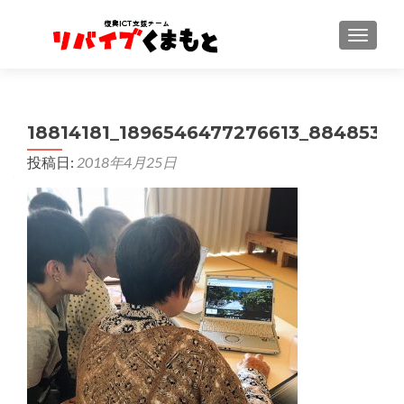
ナビゲ
18814181_1896546477276613_8848539
投稿日:
2018年4月25日