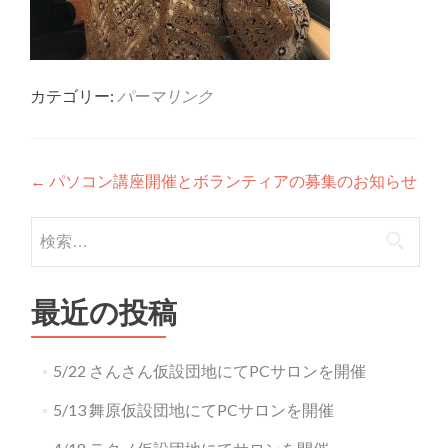
カテゴリー:
パーマリンク
投稿ナビゲーション
←
パソコン講座開催とボランティアの募集のお知らせ
検索:
最近の投稿
5/22 さんさん仮設団地にてPCサロンを開催
5/13 舞原仮設団地にてPCサロンを開催