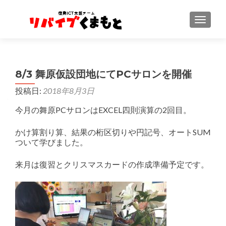
ナビゲ
8/3 舞原仮設団地にてPCサロンを開催
投稿日:
2018年8月3日
今月の舞原PCサロンはEXCEL四則演算の2回目。
かけ算割り算、結果の桁区切りや円記号、オートSUM
ついて学びました。
来月は復習とクリスマスカードの作成準備予定です。