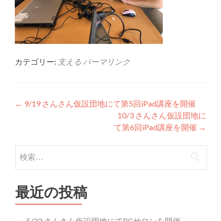
カテゴリー:
支える
パーマリンク
投稿ナビゲーション
←
9/19 さんさん仮設団地にて第5回iPad講座を開催
10/3 さんさん仮設団地に
て第6回iPad講座を開催
→
検索:
最近の投稿
5/22 さんさん仮設団地にてPCサロンを開催