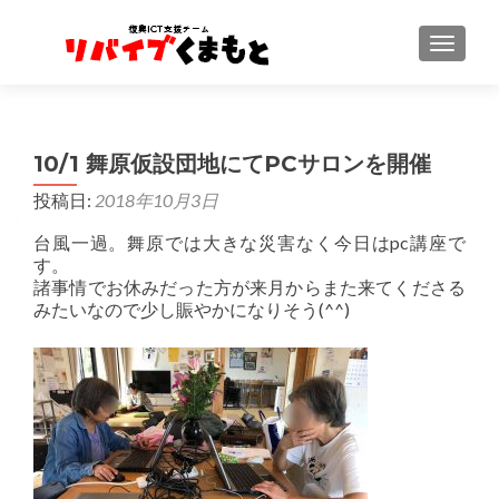
ナビゲ
10/1 舞原仮設団地にてPCサロンを開催
投稿日:
2018年10月3日
台風一過。舞原では大きな災害なく今日はpc講座で
す。
諸事情でお休みだった方が来月からまた来てくださる
みたいなので少し賑やかになりそう(^^)