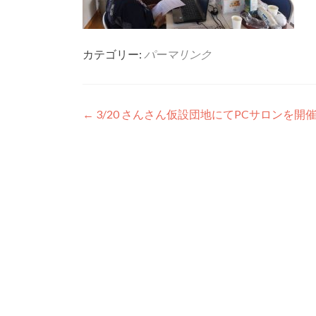
カテゴリー:
パーマリンク
投稿ナビゲーション
←
3/20 さんさん仮設団地にてPCサロンを開