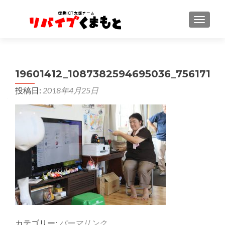
ナビゲ
19601412_1087382594695036_75617199
投稿日:
2018年4月25日
カテゴリー:
パーマリンク