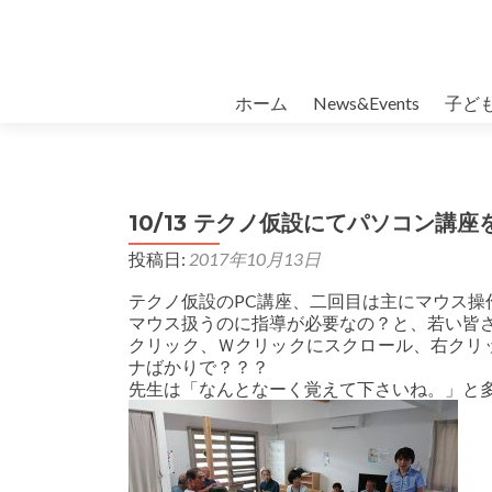
コンテンツへスキップ
ホーム
News&Events
子ど
10/13 テクノ仮設にてパソコン講座
投稿日:
2017年10月13日
テクノ仮設のPC講座、二回目は主にマウス操
マウス扱うのに指導が必要なの？と、若い皆
クリック、Ｗクリックにスクロール、右クリ
ナばかりで？？？
先生は「なんとなーく覚えて下さいね。」と