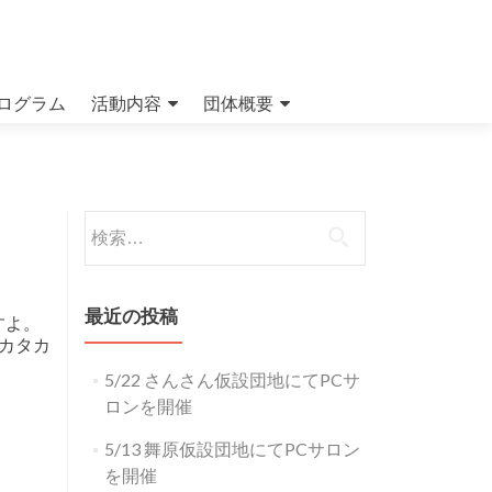
ログラム
活動内容
団体概要
検索:
最近の投稿
すよ。
カタカ
5/22 さんさん仮設団地にてPCサ
ロンを開催
5/13 舞原仮設団地にてPCサロン
を開催