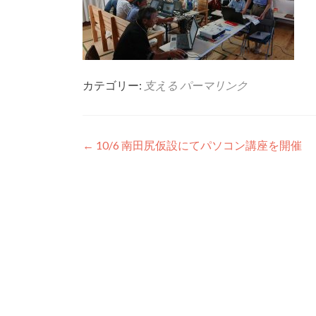
カテゴリー:
支える
パーマリンク
投稿ナビゲーション
←
10/6 南田尻仮設にてパソコン講座を開催