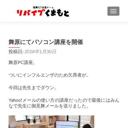
ナビゲ
舞原にてパソコン講座を開催
投稿日:
2018年1月30日
舞原PC講座。
ついにインフルエンザのため欠席者が。
今回は先生までダウン。
Yahoo!メールの使い方の講座だったので最後にはみん
なで先生に御見舞メールを送りました。