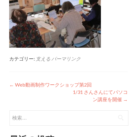
カテゴリー:
支える
パーマリンク
投稿ナビゲーション
←
Web動画制作ワークショップ第2回
1/31 さんさんにてパソコ
ン講座を開催
→
検索: