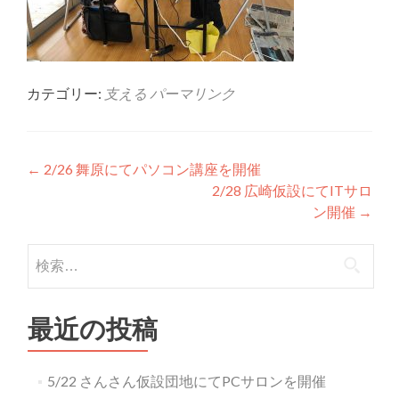
カテゴリー:
支える
パーマリンク
投稿ナビゲーション
←
2/26 舞原にてパソコン講座を開催
2/28 広崎仮設にてITサロ
ン開催
→
検索:
最近の投稿
5/22 さんさん仮設団地にてPCサロンを開催