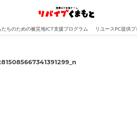
もたちのための被災地ICT支援プログラム
リユースPC提供プ
2815085667341391299_n