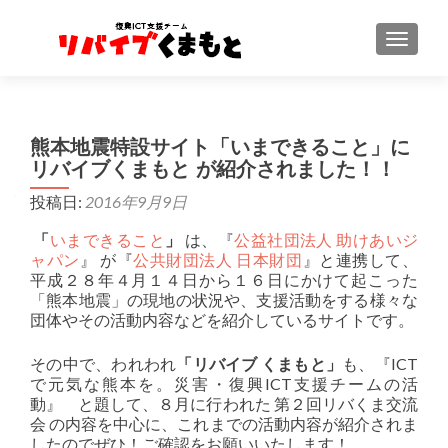
ナビゲ
熊本地震特設サイト「いまできること」に
リバイブくまもと が紹介されました！！
投稿日:
2016年9月9日
「
いまできること
」
は、『
公益社団法人 助けあいジ
ャパン
』 が『
公共財団法人 日本財団
』と連携して、
平成２８年４月１４日から１６日にかけて起こった
「熊本地震」の現地の状況や、支援活動をする様々な
団体やその活動内容などを紹介しているサイトです。
その中で、われわれ
「リバイブ くまもと」
も、『ICT
で元気な熊本を。災害・復興ICT支援チームの活
動』 と題して、８月に行われた 第２回リバくま交流
会 の内容を中心に、これまでの活動内容が紹介されま
したのでぜひ！ご確認をお願いいたします！