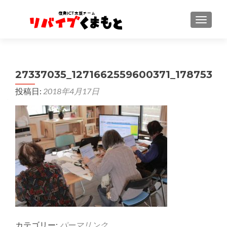
ナビゲ
27337035_1271662559600371_1787539
投稿日:
2018年4月17日
カテゴリー:
パーマリンク